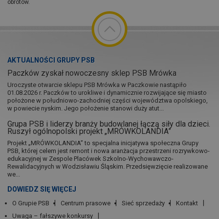
obrotów.
AKTUALNOŚCI GRUPY PSB
Paczków zyskał nowoczesny sklep PSB Mrówka
Uroczyste otwarcie sklepu PSB Mrówka w Paczkowie nastąpiło
01.08.2026 r. Paczków to urokliwe i dynamicznie rozwijające się miasto
położone w południowo-zachodniej części województwa opolskiego,
w powiecie nyskim. Jego położenie stanowi duży atut...
Grupa PSB i liderzy branży budowlanej łączą siły dla dzieci.
Ruszył ogólnopolski projekt „MRÓWKOLANDIA”
Projekt „MRÓWKOLANDIA” to specjalna inicjatywa społeczna Grupy
PSB, której celem jest remont i nowa aranżacja przestrzeni rozrywkowo-
edukacyjnej w Zespole Placówek Szkolno-Wychowawczo-
Rewalidacyjnych w Wodzisławiu Śląskim. Przedsięwzięcie realizowane
we...
DOWIEDZ SIĘ WIĘCEJ
O Grupie PSB
Centrum prasowe
Sieć sprzedaży
Kontakt
Uwaga – fałszywe konkursy