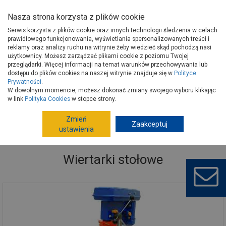
Nasza strona korzysta z plików cookie
Serwis korzysta z plików cookie oraz innych technologii śledzenia w celach
prawidłowego funkcjonowania, wyświetlania spersonalizowanych treści i
reklamy oraz analizy ruchu na witrynie żeby wiedzieć skąd pochodzą nasi
użytkownicy. Możesz zarządzać plikami cookie z poziomu Twojej
Strona główna
Narzędzia
Elektronarzędzia, osprzęt
przeglądarki. Więcej informacji na temat warunków przechowywania lub
Narzędzia stołowe
Wiertarki stołowe
dostępu do plików cookies na naszej witrynie znajduje się w
Polityce
Prywatności
.
W dowolnym momencie, możesz dokonać zmiany swojego wyboru klikając
w link
Polityka Cookies
w stopce strony.
Zmień
Zaakceptuj
ustawienia
Wiertarki stołowe