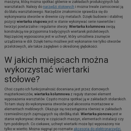
maszyna, którą można spotkać głównie w zakładach produkcyjnych lub
warsztatach. Należy do
narzędzi stołowych
i można trwale zamocować ją
do blatu warsztatowego. Narzędzie znakomicie sprawdza się do
wykonywania otworów w drewnie czy metalach. Dzięki budowie i stabilnej
pozycji
wiertarka słupowa
jest w stanie wykonywać serie nawiertów i
tworzyć powtarzalne i regularne otwory.
Wiertarka kolumnowa
swoją
konstrukcją nie przypomina tradycyjnych wiertarek pistoletowych.
Najczęściej wyposażona jest w uchwyt, który umożliwia zsunięcie
urządzenia w dół. Dzięki temu możliwe jest wykonanie nie tylko otworów
przelotowych, ale także zagłębień o określonej głębokości.
W jakich miejscach można
wykorzystać wiertarki
stołowe?
Choć często ich funkcjonalność doceniana jest przez domowych
majsterkowiczów,
wiertarka kolumnowa
z reguły stanowi element
wyposażenia warsztatów. Często można spotkać ją w zakładach stolarskich.
To tam służy do wykonywania otworów pod akcesoria montażowe w
elementach meblowych. Okazuje się niezastąpiona również w zakładach
rzemieślniczych zajmujących się obróbką stali.
Wiertarka pionowa
jest w
stanie wykonywać otwory w częściach maszyn, elementach instalacji czy
tym podobnych. Co ciekawe, uchwyt wiertarki może być wyposażony nie
tylko w wiertło. Można sięgnąć po rozmaite
akcesoria do elektronarzędzi
,