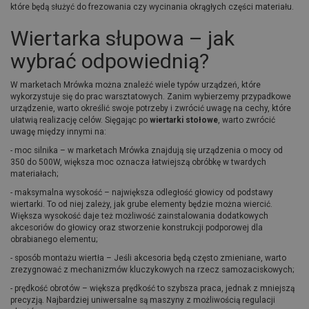
które będą służyć do frezowania czy wycinania okrągłych części materiału.
Wiertarka słupowa – jak
wybrać odpowiednią?
W marketach Mrówka można znaleźć wiele typów urządzeń, które
wykorzystuje się do prac warsztatowych. Zanim wybierzemy przypadkowe
urządzenie, warto określić swoje potrzeby i zwrócić uwagę na cechy, które
ułatwią realizację celów. Sięgając po
wiertarki stołowe
, warto zwrócić
uwagę między innymi na:
- moc silnika – w marketach Mrówka znajdują się urządzenia o mocy od
350 do 500W, większa moc oznacza łatwiejszą obróbkę w twardych
materiałach;
- maksymalna wysokość – największa odległość głowicy od podstawy
wiertarki. To od niej zależy, jak grube elementy będzie można wiercić.
Większa wysokość daje też możliwość zainstalowania dodatkowych
akcesoriów do głowicy oraz stworzenie konstrukcji podporowej dla
obrabianego elementu;
- sposób montażu wiertła – Jeśli akcesoria będą często zmieniane, warto
zrezygnować z mechanizmów kluczykowych na rzecz samozaciskowych;
- prędkość obrotów – większa prędkość to szybsza praca, jednak z mniejszą
precyzją. Najbardziej uniwersalne są maszyny z możliwością regulacji