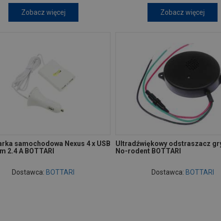
Zobacz więcej
Zobacz więcej
rka samochodowa Nexus 4 x USB
Ultradźwiękowy odstraszacz gr
em 2.4 A BOTTARI
No-rodent BOTTARI
Dostawca:
BOTTARI
Dostawca:
BOTTARI