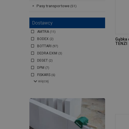
Pasy transportowe
(51)
Dostawcy
AMTRA
(11)
BODEX
Gąbka 
(2)
TENZI
BOTTARI
(97)
DEDRA EXIM
(3)
DEGET
(2)
DPM
(7)
FISKARS
(6)
więcej
GTX POLAND
(11)
MELLE
(17)
OŁER
(2)
PROFAST
(87)
PROSPERPLAST
(2)
RAVI
(8)
RIM KOWALCZYK
(32)