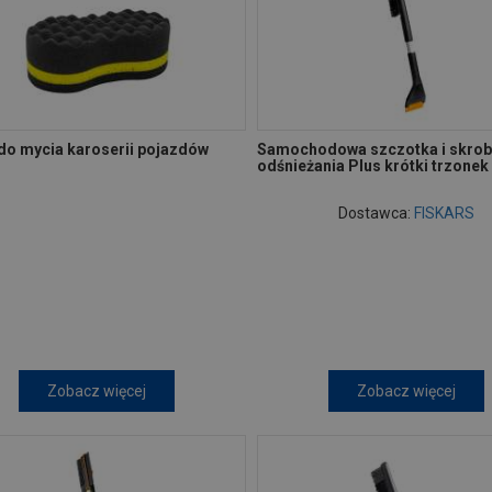
do mycia karoserii pojazdów
Samochodowa szczotka i skrob
odśnieżania Plus krótki trzone
Dostawca:
FISKARS
Zobacz więcej
Zobacz więcej