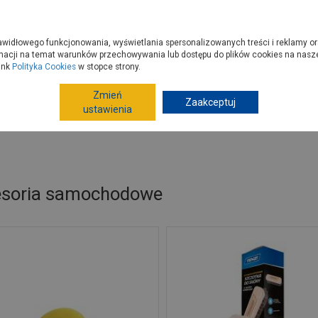
zyć do PSB?
Budowa domu - krok po kroku
Dla Fachowców
Dom N
rawidłowego funkcjonowania, wyświetlania spersonalizowanych treści i reklamy or
e kupisz
Porady
macji na temat warunków przechowywania lub dostępu do plików cookies na naszej
ink
Polityka Cookies
w stopce strony.
Zmień
Zaakceptuj
Motoryzacja
Artykuły motoryzacyjne
Akcesoria
ustawienia
esoria samochodowe