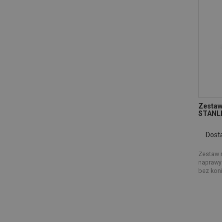
Zestaw
STANL
Dost
Zestaw 
naprawy
bez kon