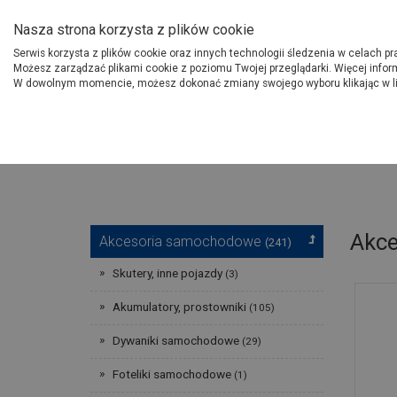
O Grupie PSB
Dostawcy
Jak dołąc
Nasza strona korzysta z plików cookie
Serwis korzysta z plików cookie oraz innych technologii śledzenia w celach p
Gdzi
Produkty
Możesz zarządzać plikami cookie z poziomu Twojej przeglądarki. Więcej infor
W dowolnym momencie, możesz dokonać zmiany swojego wyboru klikając w l
Strona główna
Wokół domu
Akc
Akcesoria samochodowe
(241)
Skutery, inne pojazdy
(3)
Akumulatory, prostowniki
(105)
Dywaniki samochodowe
(29)
Foteliki samochodowe
(1)