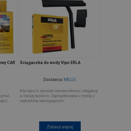
owy CAR
Ściągaczka do wody Vipo ERLA
Dostawca:
MELLE
o
Erla Vipo to synonim niezawodności i elegancji
rzymać
w Twojej łazience. Zaprojektowana z myślą o
trz...
najbardziej wymagających...
Zobacz więcej