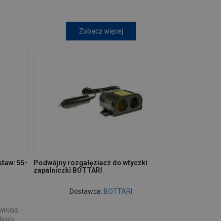
Zobacz więcej
taw: 55-
Podwójny rozgałęziacz do wtyczki
zapalniczki BOTTARI
Dostawca:
BOTTARI
 WINGS
desce