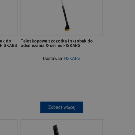
ak do
Teleskopowa szczotka i skrobak do
k FISKARS
odśnieżania X-series FISKARS
Dostawca:
FISKARS
Zobacz więcej