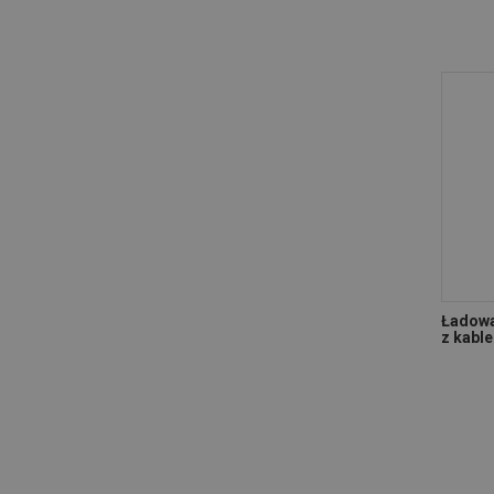
Ładowa
z kabl