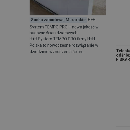
STALCO
(1)
STANLEY BLACK & DECKER
(1)
TENZI
(1)
Sucha zabudowa, Murarskie
H+H
System TEMPO PRO – nowa jakość w
budowie ścian działowych
H+H System TEMPO PRO firmy H+H
Polska to nowoczesne rozwiązanie w
Telesk
dziedzinie wznoszenia ścian…
odśnie
FISKA