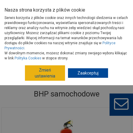
Nasza strona korzysta z plików cookie
Serwis korzysta z plików cookie oraz innych technologii śledzenia w celach
prawidłowego funkcjonowania, wyświetlania spersonalizowanych treści i
reklamy oraz analizy ruchu na witrynie żeby wiedzieć skąd pochodzą nasi
użytkownicy. Możesz zarządzać plikami cookie z poziomu Twojej
Strona główna
Wokół domu
Motoryzacja
przeglądarki. Więcej informacji na temat warunków przechowywania lub
Artykuły motoryzacyjne
BHP samochodowe
dostępu do plików cookies na naszej witrynie znajduje się w
Polityce
Prywatności
.
W dowolnym momencie, możesz dokonać zmiany swojego wyboru klikając
w link
Polityka Cookies
w stopce strony.
Zmień
Zaakceptuj
ustawienia
BHP samochodowe