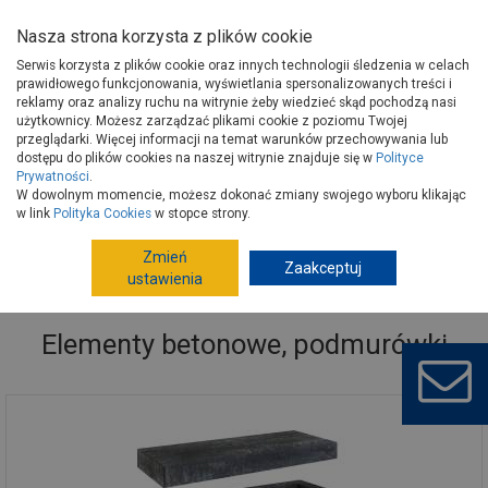
Nasza strona korzysta z plików cookie
Serwis korzysta z plików cookie oraz innych technologii śledzenia w celach
prawidłowego funkcjonowania, wyświetlania spersonalizowanych treści i
reklamy oraz analizy ruchu na witrynie żeby wiedzieć skąd pochodzą nasi
użytkownicy. Możesz zarządzać plikami cookie z poziomu Twojej
Strona główna
Wokół domu
Ogrodzenia
przeglądarki. Więcej informacji na temat warunków przechowywania lub
Elementy betonowe, podmurówki
Elementy betonowe, podmurówki
dostępu do plików cookies na naszej witrynie znajduje się w
Polityce
Prywatności
.
W dowolnym momencie, możesz dokonać zmiany swojego wyboru klikając
w link
Polityka Cookies
w stopce strony.
Zmień
Zaakceptuj
ustawienia
Elementy betonowe, podmurówki