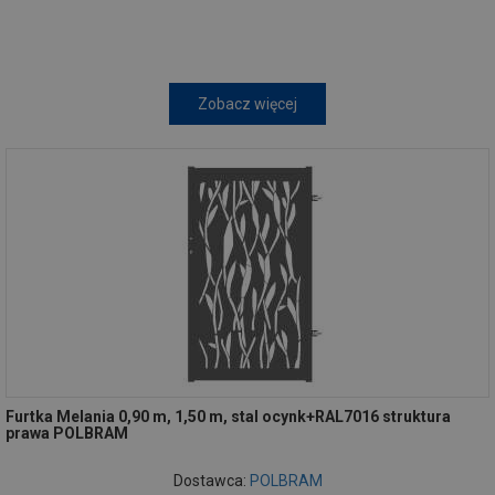
Zobacz więcej
Furtka Melania 0,90 m, 1,50 m, stal ocynk+RAL7016 struktura
prawa POLBRAM
Dostawca:
POLBRAM