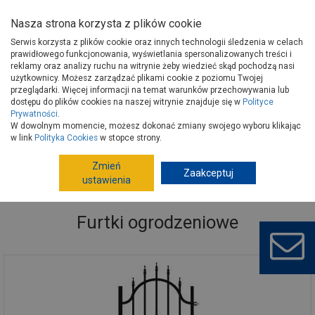
Nasza strona korzysta z plików cookie
Serwis korzysta z plików cookie oraz innych technologii śledzenia w celach
prawidłowego funkcjonowania, wyświetlania spersonalizowanych treści i
reklamy oraz analizy ruchu na witrynie żeby wiedzieć skąd pochodzą nasi
użytkownicy. Możesz zarządzać plikami cookie z poziomu Twojej
Strona główna
Wokół domu
Ogrodzenia
przeglądarki. Więcej informacji na temat warunków przechowywania lub
Ogrodzenia metalowe, kute
Furtki ogrodzeniowe
dostępu do plików cookies na naszej witrynie znajduje się w
Polityce
Prywatności
.
W dowolnym momencie, możesz dokonać zmiany swojego wyboru klikając
w link
Polityka Cookies
w stopce strony.
Zmień
Zaakceptuj
ustawienia
Furtki ogrodzeniowe