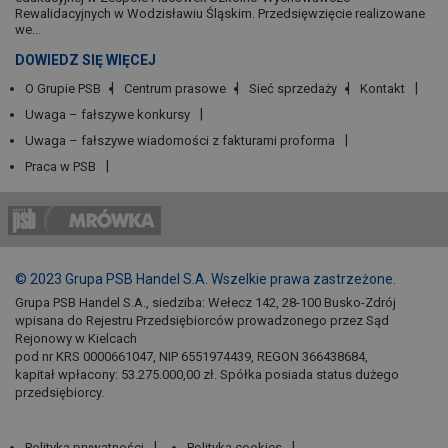
Rewalidacyjnych w Wodzisławiu Śląskim. Przedsięwzięcie realizowane
we...
DOWIEDZ SIĘ WIĘCEJ
O Grupie PSB
Centrum prasowe
Sieć sprzedaży
Kontakt
Uwaga – fałszywe konkursy
Uwaga – fałszywe wiadomości z fakturami proforma
Praca w PSB
© 2023 Grupa PSB Handel S.A. Wszelkie prawa zastrzeżone.
Grupa PSB Handel S.A., siedziba: Wełecz 142, 28-100 Busko-Zdrój
wpisana do Rejestru Przedsiębiorców prowadzonego przez Sąd
Rejonowy w Kielcach
pod nr KRS 0000661047, NIP 6551974439, REGON 366438684,
kapitał wpłacony: 53.275.000,00 zł. Spółka posiada status dużego
przedsiębiorcy.
Polityka prywatności
Polityka cookies