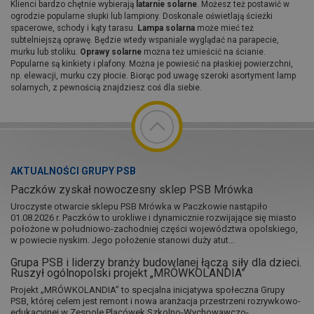
Klienci bardzo chętnie wybierają
latarnie solarne
. Możesz też postawić w
ogrodzie popularne słupki lub lampiony. Doskonale oświetlają ścieżki
spacerowe, schody i kąty tarasu.
Lampa solarna
może mieć też
subtelniejszą oprawę. Będzie wtedy wspaniale wyglądać na parapecie,
murku lub stoliku.
Oprawy solarne
można też umieścić na ścianie.
Popularne są kinkiety i plafony. Można je powiesić na płaskiej powierzchni,
np. elewacji, murku czy płocie. Biorąc pod uwagę szeroki asortyment lamp
solarnych, z pewnością znajdziesz coś dla siebie.
AKTUALNOŚCI GRUPY PSB
Paczków zyskał nowoczesny sklep PSB Mrówka
Uroczyste otwarcie sklepu PSB Mrówka w Paczkowie nastąpiło
01.08.2026 r. Paczków to urokliwe i dynamicznie rozwijające się miasto
położone w południowo-zachodniej części województwa opolskiego,
w powiecie nyskim. Jego położenie stanowi duży atut...
Grupa PSB i liderzy branży budowlanej łączą siły dla dzieci.
Ruszył ogólnopolski projekt „MRÓWKOLANDIA”
Projekt „MRÓWKOLANDIA” to specjalna inicjatywa społeczna Grupy
PSB, której celem jest remont i nowa aranżacja przestrzeni rozrywkowo-
edukacyjnej w Zespole Placówek Szkolno-Wychowawczo-