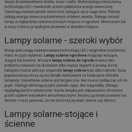
służyć do podświetlania stołów, ścian i roślin. Wykorzystują nowoczesną
technologię LED i nowatorski system pobierania energii słonecznej.
Zawierają nieduże panele słoneczne, ładujące się w ciągu dnia. Później
oddają energię słoneczną konkretnym źródłom światła. Dlatego umieść
lampy w najbardziej nasłonecznionym miejscu w ogrodzie. Wieczorem lub
w nocy możesz je spokojnie przenieść w dowolne miejsce.
Lampy solarne - szeroki wybór
Biorąc pod uwagę zaawansowaną technologię LED i oryginalne możliwości,
masz w czym wybierać.
Lampy solarne ogrodowe
mogą być wiszące,
stojące lub ścienne. Wiszące
lampy solarne do ogrodu
możesz bez
problemu rozwiesić na drzewach albo między słupami a ścianą. Do tej
kategorii można zaliczyć wspaniałe
lampy solarne
kule albo cottonki. Dużą
popularnością cieszą się też lampki stylizowane na tradycyjne chińskie
lampiony. Oświetlenie solarne jest bezpieczne. Nie musisz podłączać ich do
prądu. Dlatego eliminują ryzyko usterek i spięć. Nie mają kabla, dlatego
wyglądają bardzo estetycznie. Każda lampka jest odpowiednio chroniona
przed ciężkimi warunkami atmosferycznymi. Możesz ją śmiało postawić na
dworze i masz pewność, że nie zniszczy jej wiatr, słońce czy deszcz.
Lampy solarne-stojące i
ścienne