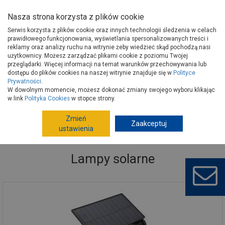
Nasza strona korzysta z plików cookie
Serwis korzysta z plików cookie oraz innych technologii śledzenia w celach
prawidłowego funkcjonowania, wyświetlania spersonalizowanych treści i
reklamy oraz analizy ruchu na witrynie żeby wiedzieć skąd pochodzą nasi
użytkownicy. Możesz zarządzać plikami cookie z poziomu Twojej
Strona główna
Wokół domu
Elektryka, oświetlenie
przeglądarki. Więcej informacji na temat warunków przechowywania lub
Oświetlenie zewnętrzne
Lampy solarne
dostępu do plików cookies na naszej witrynie znajduje się w
Polityce
Prywatności
.
W dowolnym momencie, możesz dokonać zmiany swojego wyboru klikając
w link
Polityka Cookies
w stopce strony.
Zmień
Zaakceptuj
ustawienia
Lampy solarne