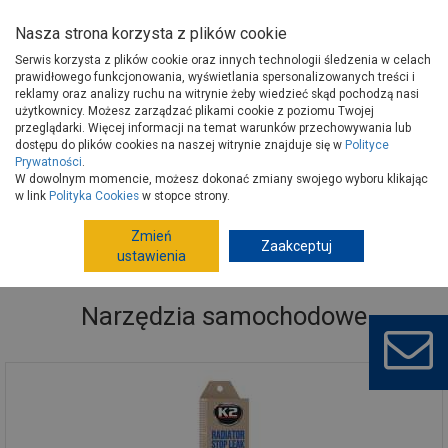
Nasza strona korzysta z plików cookie
Serwis korzysta z plików cookie oraz innych technologii śledzenia w celach
prawidłowego funkcjonowania, wyświetlania spersonalizowanych treści i
reklamy oraz analizy ruchu na witrynie żeby wiedzieć skąd pochodzą nasi
użytkownicy. Możesz zarządzać plikami cookie z poziomu Twojej
Strona główna
Wokół domu
Motoryzacja
przeglądarki. Więcej informacji na temat warunków przechowywania lub
Artykuły motoryzacyjne
Narzędzia samochodowe
dostępu do plików cookies na naszej witrynie znajduje się w
Polityce
Prywatności
.
W dowolnym momencie, możesz dokonać zmiany swojego wyboru klikając
w link
Polityka Cookies
w stopce strony.
Zmień
Zaakceptuj
ustawienia
Narzędzia samochodowe