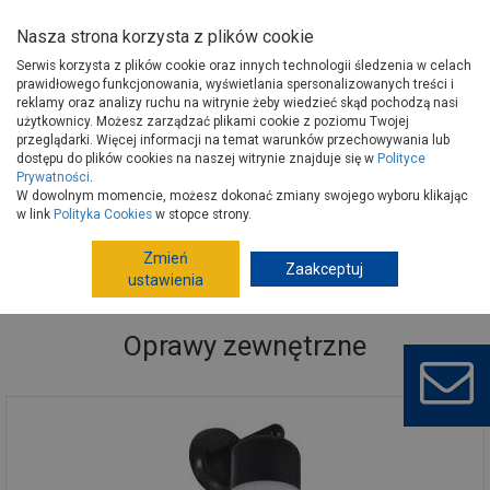
Nasza strona korzysta z plików cookie
Serwis korzysta z plików cookie oraz innych technologii śledzenia w celach
prawidłowego funkcjonowania, wyświetlania spersonalizowanych treści i
reklamy oraz analizy ruchu na witrynie żeby wiedzieć skąd pochodzą nasi
użytkownicy. Możesz zarządzać plikami cookie z poziomu Twojej
Strona główna
Wokół domu
Elektryka, oświetlenie
przeglądarki. Więcej informacji na temat warunków przechowywania lub
Oświetlenie zewnętrzne
Oprawy zewnętrzne
dostępu do plików cookies na naszej witrynie znajduje się w
Polityce
Prywatności
.
W dowolnym momencie, możesz dokonać zmiany swojego wyboru klikając
w link
Polityka Cookies
w stopce strony.
Zmień
Zaakceptuj
ustawienia
Oprawy zewnętrzne