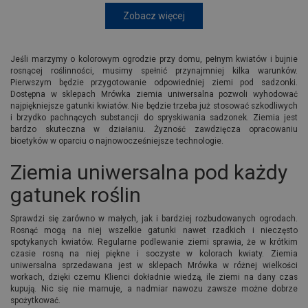
Zobacz więcej
Jeśli marzymy o kolorowym ogrodzie przy domu, pełnym kwiatów i bujnie
rosnącej roślinności, musimy spełnić przynajmniej kilka warunków.
Pierwszym będzie przygotowanie odpowiedniej ziemi pod sadzonki.
Dostępna w sklepach Mrówka ziemia uniwersalna pozwoli wyhodować
najpiękniejsze gatunki kwiatów. Nie będzie trzeba już stosować szkodliwych
i brzydko pachnących substancji do spryskiwania sadzonek. Ziemia jest
bardzo skuteczna w działaniu. Żyzność zawdzięcza opracowaniu
bioetyków w oparciu o najnowocześniejsze technologie.
Ziemia uniwersalna pod każdy
gatunek roślin
Sprawdzi się zarówno w małych, jak i bardziej rozbudowanych ogrodach.
Rosnąć mogą na niej wszelkie gatunki nawet rzadkich i nieczęsto
spotykanych kwiatów. Regularne podlewanie ziemi sprawia, że w krótkim
czasie rosną na niej piękne i soczyste w kolorach kwiaty. Ziemia
uniwersalna sprzedawana jest w sklepach Mrówka w różnej wielkości
workach, dzięki czemu Klienci dokładnie wiedzą, ile ziemi na dany czas
kupują. Nic się nie marnuje, a nadmiar nawozu zawsze możne dobrze
spożytkować.