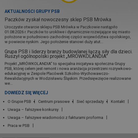
AKTUALNOŚCI GRUPY PSB
Paczków zyskał nowoczesny sklep PSB Mrówka
Uroczyste otwarcie sklepu PSB Mrówka w Paczkowie nastąpiło
01.08.2026 r. Paczków to urokliwe i dynamicznie rozwijające się miasto
położone w południowo-zachodniej części województwa opolskiego,
w powiecie nyskim. Jego położenie stanowi duży atut...
Grupa PSB i liderzy branży budowlanej łączą siły dla dzieci.
Ruszył ogólnopolski projekt „MRÓWKOLANDIA”
Projekt „MRÓWKOLANDIA” to specjalna inicjatywa społeczna Grupy
PSB, której celem jest remont i nowa aranżacja przestrzeni rozrywkowo-
edukacyjnej w Zespole Placówek Szkolno-Wychowawczo-
Rewalidacyjnych w Wodzisławiu Śląskim. Przedsięwzięcie realizowane
we...
DOWIEDZ SIĘ WIĘCEJ
O Grupie PSB
Centrum prasowe
Sieć sprzedaży
Kontakt
Uwaga – fałszywe konkursy
Uwaga – fałszywe wiadomości z fakturami proforma
Praca w PSB