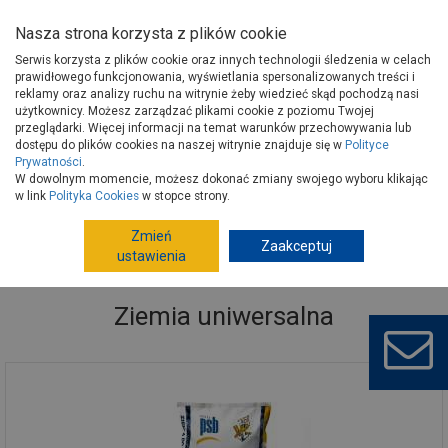
Nasza strona korzysta z plików cookie
Serwis korzysta z plików cookie oraz innych technologii śledzenia w celach
prawidłowego funkcjonowania, wyświetlania spersonalizowanych treści i
reklamy oraz analizy ruchu na witrynie żeby wiedzieć skąd pochodzą nasi
użytkownicy. Możesz zarządzać plikami cookie z poziomu Twojej
Strona główna
Wokół domu
Ogród, hobby
przeglądarki. Więcej informacji na temat warunków przechowywania lub
Uprawa, pielęgnacja roślin
Ziemia uniwersalna
dostępu do plików cookies na naszej witrynie znajduje się w
Polityce
Prywatności
.
W dowolnym momencie, możesz dokonać zmiany swojego wyboru klikając
w link
Polityka Cookies
w stopce strony.
Zmień
Zaakceptuj
ustawienia
Ziemia uniwersalna