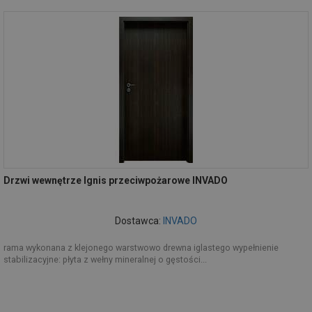
Drzwi wewnętrze Ignis przeciwpożarowe INVADO
Dostawca:
INVADO
rama wykonana z klejonego warstwowo drewna iglastego wypełnienie
stabilizacyjne: płyta z wełny mineralnej o gęstości...