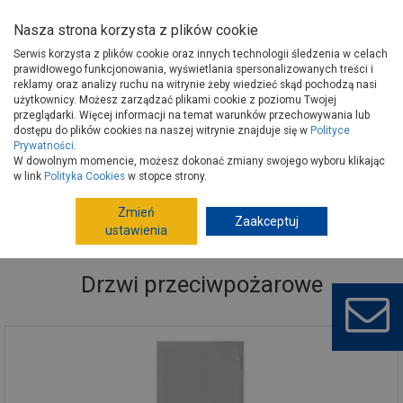
Nasza strona korzysta z plików cookie
Serwis korzysta z plików cookie oraz innych technologii śledzenia w celach
prawidłowego funkcjonowania, wyświetlania spersonalizowanych treści i
reklamy oraz analizy ruchu na witrynie żeby wiedzieć skąd pochodzą nasi
użytkownicy. Możesz zarządzać plikami cookie z poziomu Twojej
Strona główna
Wykończenie
Drzwi
przeglądarki. Więcej informacji na temat warunków przechowywania lub
Drzwi specjalistyczne, techniczne
Drzwi przeciwpożarowe
dostępu do plików cookies na naszej witrynie znajduje się w
Polityce
Prywatności
.
W dowolnym momencie, możesz dokonać zmiany swojego wyboru klikając
w link
Polityka Cookies
w stopce strony.
Zmień
Zaakceptuj
ustawienia
Drzwi przeciwpożarowe