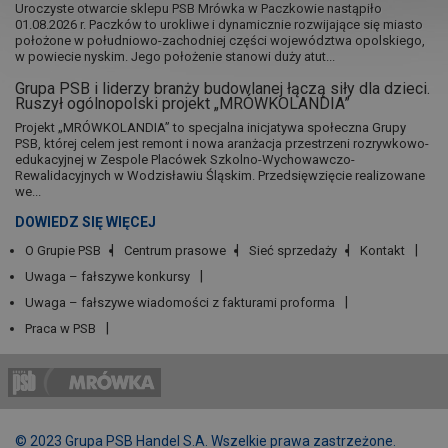
Uroczyste otwarcie sklepu PSB Mrówka w Paczkowie nastąpiło
01.08.2026 r. Paczków to urokliwe i dynamicznie rozwijające się miasto
położone w południowo-zachodniej części województwa opolskiego,
w powiecie nyskim. Jego położenie stanowi duży atut...
Grupa PSB i liderzy branży budowlanej łączą siły dla dzieci.
Ruszył ogólnopolski projekt „MRÓWKOLANDIA”
Projekt „MRÓWKOLANDIA” to specjalna inicjatywa społeczna Grupy
PSB, której celem jest remont i nowa aranżacja przestrzeni rozrywkowo-
edukacyjnej w Zespole Placówek Szkolno-Wychowawczo-
Rewalidacyjnych w Wodzisławiu Śląskim. Przedsięwzięcie realizowane
we...
DOWIEDZ SIĘ WIĘCEJ
O Grupie PSB
Centrum prasowe
Sieć sprzedaży
Kontakt
Uwaga – fałszywe konkursy
Uwaga – fałszywe wiadomości z fakturami proforma
Praca w PSB
© 2023 Grupa PSB Handel S.A. Wszelkie prawa zastrzeżone.