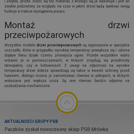
i zwykłe, proste. Różni się też materiał, z którego się je wykonuje i jest on
zwykle podzielony ze względu na czas w jakim drzwi będą spełniać swoją
funkcje w trakcie wystąpienia pożaru.
Montaż drzwi
przeciwpożarowych
Wszystkie modele
drzwi przeciwpożarowych
są wyposażone w specjalne
uszczelki, które w przypadku wysokiej temperatury powiększa się i odcina
dopływ tlenu dzięki czemu zmniejsza ogień. Przede wszystkim warto
wstawić je w pomieszczeniach, w których znajdują się przedmioty
łatwopalne, czy w kotłowniach. Z uwagi na odporność na wysokie
temperatury drzwi dobrze sprawdzają się także w kwestii ochrony przed
hałasem, dlatego można je zamontować również w pokojach, w których
wskazana jest większa cisza. Są one również bardzo odporne na
uszkodzenia mechaniczne.
AKTUALNOŚCI GRUPY PSB
Paczków zyskał nowoczesny sklep PSB Mrówka