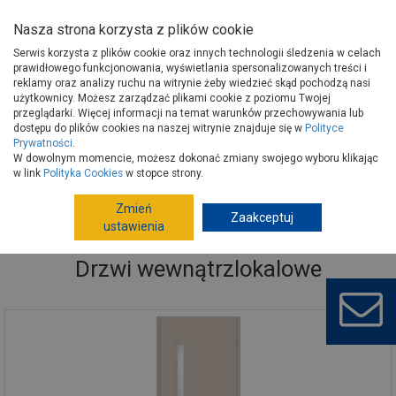
Nasza strona korzysta z plików cookie
Serwis korzysta z plików cookie oraz innych technologii śledzenia w celach
prawidłowego funkcjonowania, wyświetlania spersonalizowanych treści i
reklamy oraz analizy ruchu na witrynie żeby wiedzieć skąd pochodzą nasi
użytkownicy. Możesz zarządzać plikami cookie z poziomu Twojej
Strona główna
Wykończenie
Drzwi
Drzwi wewnętrzne
przeglądarki. Więcej informacji na temat warunków przechowywania lub
Drzwi wewnątrzlokalowe
dostępu do plików cookies na naszej witrynie znajduje się w
Polityce
Prywatności
.
W dowolnym momencie, możesz dokonać zmiany swojego wyboru klikając
w link
Polityka Cookies
w stopce strony.
Zmień
Zaakceptuj
ustawienia
Drzwi wewnątrzlokalowe