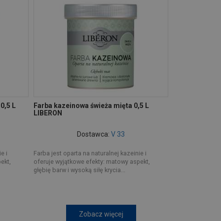
0,5 L
Farba kazeinowa świeża mięta 0,5 L
LIBERON
Dostawca:
V 33
e i
Farba jest oparta na naturalnej kazeinie i
ekt,
oferuje wyjątkowe efekty: matowy aspekt,
głębię barw i wysoką siłę krycia...
Zobacz więcej