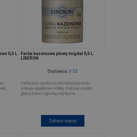
eń 0,5 L
Farba kazeinowa płowy migdał 0,5 L
LIBERON
Dostawca:
V 33
e i
Farba jest oparta na naturalnej kazeinie i
ekt,
oferuje wyjątkowe efekty: matowy aspekt,
głębię barw i wysoką siłę krycia...
Zobacz więcej