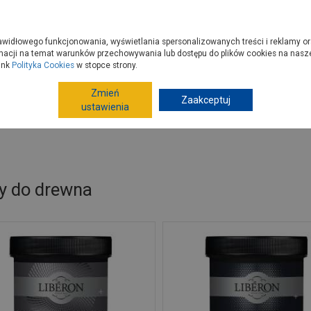
zyć do PSB?
Budowa domu - krok po kroku
Dla Fachowców
Dom N
rawidłowego funkcjonowania, wyświetlania spersonalizowanych treści i reklamy or
e kupisz
Porady
macji na temat warunków przechowywania lub dostępu do plików cookies na naszej
ink
Polityka Cookies
w stopce strony.
Zmień
Zaakceptuj
Farby
Farby ogólnego stosowania
Farby do dre
ustawienia
y do drewna