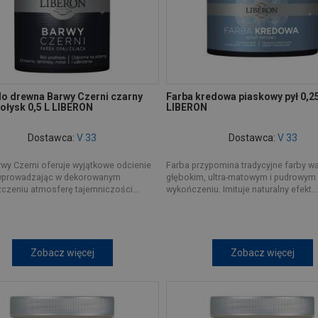
do drewna Barwy Czerni czarny
Farba kredowa piaskowy pył 0,2
połysk 0,5 L LIBERON
LIBERON
Dostawca:
V 33
Dostawca:
V 33
rwy Czerni oferuje wyjątkowe odcienie
Farba przypomina tradycyjne farby w
 wprowadzając w dekorowanym
głębokim, ultra-matowym i pudrowym
czeniu atmosferę tajemniczości...
wykończeniu. Imituje naturalny efekt...
Zobacz więcej
Zobacz więcej