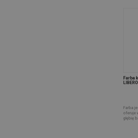
Farba k
LIBER
Farba je
oferuje 
głębię ba