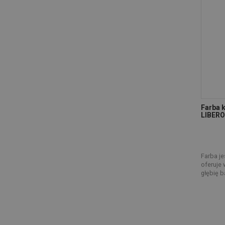
Farba k
LIBER
Farba je
oferuje 
głębię ba