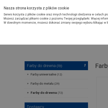
O Grupie PSB
Dostawcy
Jak dołąc
Nasza strona korzysta z plików cookie
Serwis korzysta z plików cookie oraz innych technologii śledzenia w celach p
Gdzi
Produkty
Możesz zarządzać plikami cookie z poziomu Twojej przeglądarki. Więcej infor
W dowolnym momencie, możesz dokonać zmiany swojego wyboru klikając w l
Strona główna
Wykończenie
Farb
Farby do drewna
(72)
Farby uniwersalne
(12)
Farby do metalu
(29)
Farby do drewna
(72)
Dostawcy