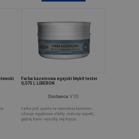
ólewski
Farba kazeinowa egejski błękit tester
0,075 L LIBERON
Dostawca:
V 33
na
Farba jest oparta na naturalnej kazeinie i
oferuje wyjątkowe efekty: matowy aspekt,
głębię barw i wysoką siłę krycia...