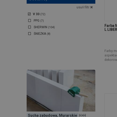
usuń filtr
V 33
(72)
PPG
(7)
Farba 
SHERWIN
(104)
L LIBE
ŚNIEŻKA
(8)
Farby m
aspektac
dekorow
Sucha zabudowa, Murarskie
H+H