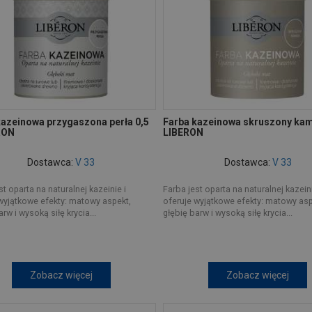
kazeinowa przygaszona perła 0,5
Farba kazeinowa skruszony kami
RON
LIBERON
Dostawca:
V 33
Dostawca:
V 33
st oparta na naturalnej kazeinie i
Farba jest oparta na naturalnej kazeini
wyjątkowe efekty: matowy aspekt,
oferuje wyjątkowe efekty: matowy asp
rw i wysoką siłę krycia...
głębię barw i wysoką siłę krycia...
Zobacz więcej
Zobacz więcej