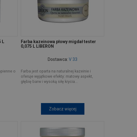
5 L
Farba kazeinowa płowy migdał tester
0,075 L LIBERON
Dostawca:
V 33
apienne o
Farba jest oparta na naturalnej kazeinie i
oferuje wyjątkowe efekty: matowy aspekt,
głębię barw i wysoką siłę krycia...
Zobacz więcej