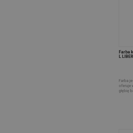
Farba 
L LIBE
Farba je
oferuje 
głębię ba