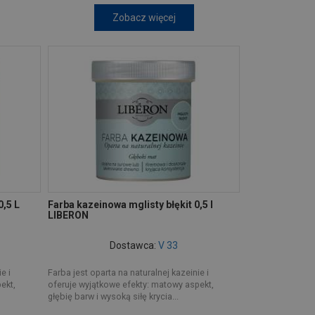
Zobacz więcej
0,5 L
Farba kazeinowa mglisty błękit 0,5 l
LIBERON
Dostawca:
V 33
e i
Farba jest oparta na naturalnej kazeinie i
ekt,
oferuje wyjątkowe efekty: matowy aspekt,
głębię barw i wysoką siłę krycia...