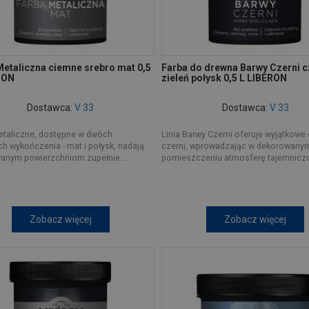
Metaliczna ciemne srebro mat 0,5
Farba do drewna Barwy Czerni 
RON
zieleń połysk 0,5 L LIBERON
Dostawca:
V 33
Dostawca:
V 33
etaliczne, dostępne w dwóch
Linia Barwy Czerni oferuje wyjątkowe
h wykończenia - mat i połysk, nadają
czerni, wprowadzając w dekorowany
anym powierzchniom zupełnie...
pomieszczeniu atmosferę tajemniczoś
Zobacz więcej
Zobacz więcej