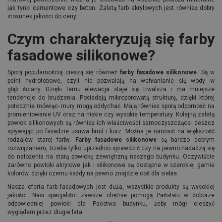
jak tynki cementowe czy beton. Zaletą farb akrylowych jest również dobry
stosunek jakości do ceny.
Czym charakteryzują się farby
fasadowe silikonowe?
Sporą popularnością cieszą się również
farby fasadowe silikonowe
. Są w
pełni hydrofobowe, czyli nie pozwalają na wchłanianie się wody w
głąb ściany. Dzięki temu elewacja staje się trwalsza i ma mniejsze
tendencje do brudzenia. Posiadają mikroporowatą strukturę, dzięki której
potocznie mówiąc- mury mogą oddychać. Mają również sporą odporność na
promieniowanie UV oraz na niskie czy wysokie temperatury. Kolejną zaletą
powłok silikonowych są również ich właściwości samoczyszczące- deszcz
spływając po fasadzie usuwa brud i kurz. Można je nanosić na większość
rodzajów starej farby.
Farby fasadowe silikonowe
są bardzo dobrym
rozwiązaniem, trzeba tylko uprzednio sprawdzić czy na pewno nadadzą się
do nałożenia na starą powłokę zewnętrzną naszego budynku. Oczywiście
zarówno powłoki akrylowe jak i silikonowe są dostępne w szerokiej gamie
kolorów, dzięki czemu każdy na pewno znajdzie coś dla siebie.
Nasza oferta farb fasadowych jest duża, wszystkie produkty są wysokiej
jakości. Nasi specjaliści zawsze chętnie pomogą Państwu w doborze
odpowiedniej powłoki dla Państwa budynku, żeby mógł cieszyć
wyglądem przez długie lata.