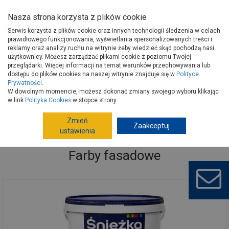
Nasza strona korzysta z plików cookie
Serwis korzysta z plików cookie oraz innych technologii śledzenia w celach
prawidłowego funkcjonowania, wyświetlania spersonalizowanych treści i
reklamy oraz analizy ruchu na witrynie żeby wiedzieć skąd pochodzą nasi
użytkownicy. Możesz zarządzać plikami cookie z poziomu Twojej
Strona główna
Wykończenie
Farby
Farby fasadowe
przeglądarki. Więcej informacji na temat warunków przechowywania lub
Farby fasadowe
dostępu do plików cookies na naszej witrynie znajduje się w
Polityce
Prywatności
.
W dowolnym momencie, możesz dokonać zmiany swojego wyboru klikając
w link
Polityka Cookies
w stopce strony.
Zmień
Zaakceptuj
ustawienia
Farby fasadowe