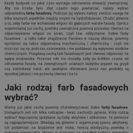
Każdy budynek co jakiś czas wymaga odnowienia elewacji zewnętrznej.
Aby nie trzeba było zbyt często tego powtarzać, należy wybrać
odpowiednią
farbę fasadową
. Podczas jej wyboru należy zwrócić uwagę na
kilka ważnych aspektów- między innymi na hydrofobowość. Chodzi głównie
o to, żeby farba nie wchłaniała wilgoci do głębszych warstw fasady. Oprócz
wspomnianej już cechy, powłoka zewnętrzna powinna pozwalać również na
odparowywanie wilgoci ze ścian, czyli tzw. oddychanie. Dobre farby
fasadowe - a tylko takie znajdziecie Państwo w naszej ofercie, powinny
wyróżniać się także odpornością mechaniczną i chemiczną - czyli nie
niszczyć się np. podczas szorowania i nie poddawać się wpływowi środków
chemicznych. Pożądaną cechą farb fasadowych jest również odporność na
wpływ środowiska. Przecież nikt nie chciałby żeby po krótkim czasie od
odnowienia fasady, na zewnętrznych ścianach budynku pojawił się grzyb
czy zielonkawy nalot, ale spokojnie oferowane przez nas produkty są
wysokiej jakości i nie pozwolą również i na to.
Jaki rodzaj farb fasadowych
wybrać?
Wiemy już jakie cechy powinny charakteryzować dobre
farby fasadowe
.
Dostępnych jest ich kilka rodzajów - teraz zachodzi pytanie, który rodzaj
wybrać? Najczęściej spotykane są farby akrylowe i silikonowe. Te pierwsze
są najpopularniejsze. Składają się głównie z organicznej żywicy akrylowej.
Ich podatność na brudzenie jest niska, tworzą elastyczną powłokę o
matowej powierzchni. Można je stosować na wszelkie podłoża mineralne