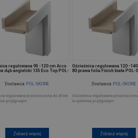
nica regulowana 95 -120 cm Arco
Ościeżnica regulowana 120 -14
wa dąb angielski 135 Eco Top POL-
80 prawa folia Finish biała POL
Dostawca:
POL-SKONE
Dostawca:
POL-SKONE
ica regulowana przeznaczona do drzwi
Ościeżnica regulowana przeznaczona
mie przylgowym.
w systemie przylgowym.
Zobacz więcej
Zobacz więcej