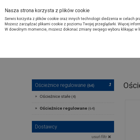
O Grupie PSB
Dostawcy
Jak dołąc
Nasza strona korzysta z plików cookie
Serwis korzysta z plików cookie oraz innych technologii śledzenia w celach p
Gdzi
Produkty
Możesz zarządzać plikami cookie z poziomu Twojej przeglądarki. Więcej infor
W dowolnym momencie, możesz dokonać zmiany swojego wyboru klikając w l
Strona główna
Wykończenie
Ości
Ościeżnice regulowane
(64)
Ościeżnice stałe
(4)
Ościeżnice regulowane
(64)
Dostawcy
usuń filtr