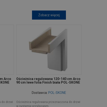
Zobacz więcej
cm Arco
Ościeżnica regulowana 120-140 cm Arco
-SKONE
90 cm lewe folia Finish biała POL-SKONE
Dostawca:
POL-SKONE
 do drzwi
Ościeżnica regulowana przeznaczona do drzwi
w systemie przylgowym.