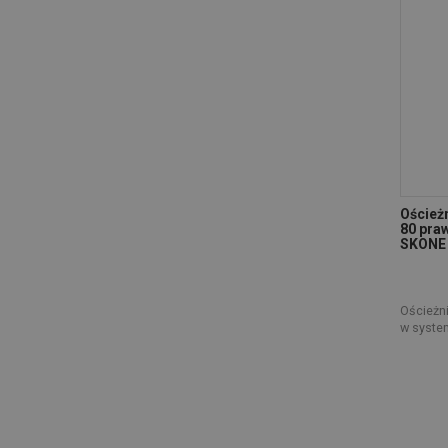
Oścież
80 pra
SKONE
Ościeżn
w syste