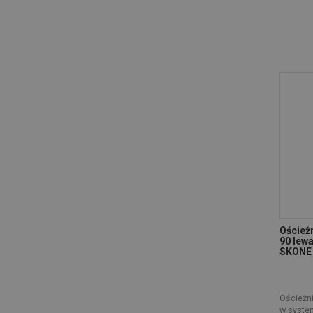
Oścież
90 lew
SKONE
Ościeżn
w syste