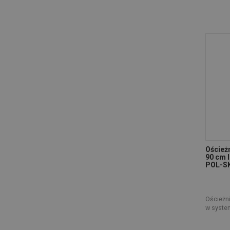
Oścież
90 cm l
POL-S
Ościeżn
w syste