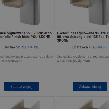
nica regulowana 95-120 cm Arco
Ościeżnica regulowana 95-120 
a folia Finish biała POL-SKONE
80 lewa dąb angielski 135 Eco T
SKONE
Dostawca:
POL-SKONE
Dostawca:
POL-SKONE
ica regulowana przeznaczona do drzwi
Ościeżnica regulowana przeznaczona
mie przylgowym.
w systemie przylgowym.
Zobacz więcej
Zobacz więcej