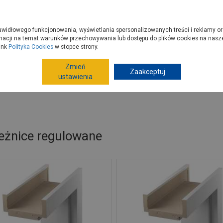
zyć do PSB?
Budowa domu - krok po kroku
Dla Fachowców
Dom N
rawidłowego funkcjonowania, wyświetlania spersonalizowanych treści i reklamy or
e kupisz
Porady
macji na temat warunków przechowywania lub dostępu do plików cookies na naszej
ink
Polityka Cookies
w stopce strony.
Zmień
Zaakceptuj
Drzwi
Ościeżnice drzwiowe, listwy maskujące
O
ustawienia
eżnice regulowane