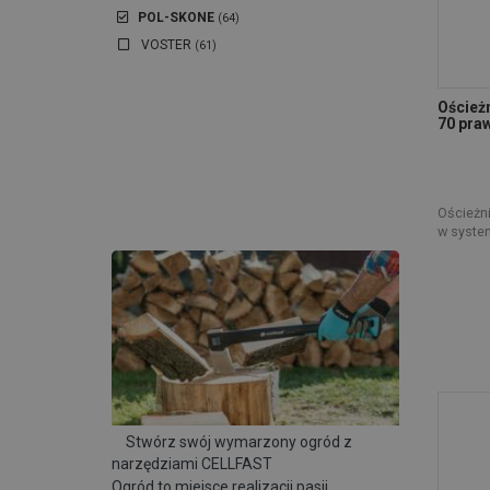
POL-SKONE
(64)
VOSTER
(61)
Oścież
70 praw
Ościeżn
w syste
Stwórz swój wymarzony ogród z
narzędziami CELLFAST
Ogród to miejsce realizacji pasji