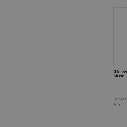
Oścież
60 cm l
Ościeżn
w syste