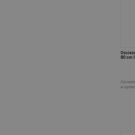
Oścież
80 cm l
Ościeżn
w syste