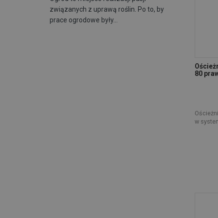
związanych z uprawą roślin. Po to, by
prace ogrodowe były…
Oścież
80 praw
Ościeżn
w syste