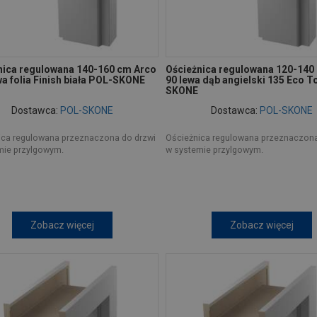
nica regulowana 140-160 cm Arco
Ościeżnica regulowana 120-140
a folia Finish biała POL-SKONE
90 lewa dąb angielski 135 Eco T
SKONE
Dostawca:
POL-SKONE
Dostawca:
POL-SKONE
ica regulowana przeznaczona do drzwi
Ościeżnica regulowana przeznaczona
mie przylgowym.
w systemie przylgowym.
Zobacz więcej
Zobacz więcej