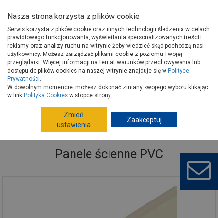
Nasza strona korzysta z plików cookie
Serwis korzysta z plików cookie oraz innych technologii śledzenia w celach
prawidłowego funkcjonowania, wyświetlania spersonalizowanych treści i
reklamy oraz analizy ruchu na witrynie żeby wiedzieć skąd pochodzą nasi
użytkownicy. Możesz zarządzać plikami cookie z poziomu Twojej
Strona główna
Wykończenie
Wykończenia ścian
przeglądarki. Więcej informacji na temat warunków przechowywania lub
Panele ścienne wewnętrzne
Panele ścienne PVC
dostępu do plików cookies na naszej witrynie znajduje się w
Polityce
Prywatności
.
W dowolnym momencie, możesz dokonać zmiany swojego wyboru klikając
w link
Polityka Cookies
w stopce strony.
Zmień
Zaakceptuj
ustawienia
Panele ścienne PVC