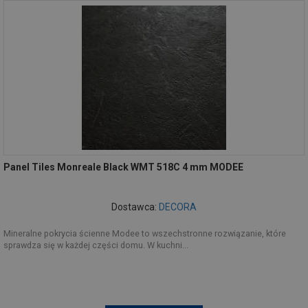
Panel Tiles Monreale Black WMT 518C 4 mm MODEE
Dostawca:
DECORA
Mineralne pokrycia ścienne Modee to wszechstronne rozwiązanie, które
sprawdza się w każdej części domu. W kuchni...