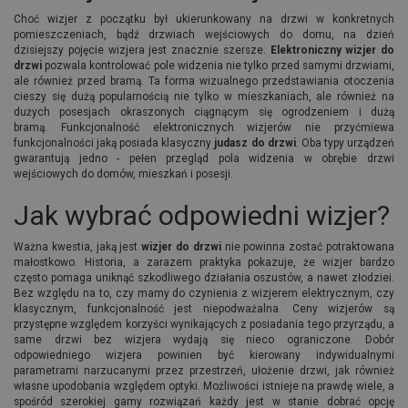
Choć wizjer z początku był ukierunkowany na drzwi w konkretnych
pomieszczeniach, bądź drzwiach wejściowych do domu, na dzień
dzisiejszy pojęcie wizjera jest znacznie szersze.
Elektroniczny wizjer do
drzwi
pozwala kontrolować pole widzenia nie tylko przed samymi drzwiami,
ale również przed bramą. Ta forma wizualnego przedstawiania otoczenia
cieszy się dużą popularnością nie tylko w mieszkaniach, ale również na
dużych posesjach okraszonych ciągnącym się ogrodzeniem i dużą
bramą. Funkcjonalność elektronicznych wizjerów nie przyćmiewa
funkcjonalności jaką posiada klasyczny
judasz do drzwi
. Oba typy urządzeń
gwarantują jedno - pełen przegląd pola widzenia w obrębie drzwi
wejściowych do domów, mieszkań i posesji.
Jak wybrać odpowiedni wizjer?
Ważna kwestia, jaką jest
wizjer do drzwi
nie powinna zostać potraktowana
małostkowo. Historia, a zarazem praktyka pokazuje, że wizjer bardzo
często pomaga uniknąć szkodliwego działania oszustów, a nawet złodziei.
Bez względu na to, czy mamy do czynienia z wizjerem elektrycznym, czy
klasycznym, funkcjonalność jest niepodważalna. Ceny wizjerów są
przystępne względem korzyści wynikających z posiadania tego przyrządu, a
same drzwi bez wizjera wydają się nieco ograniczone. Dobór
odpowiedniego wizjera powinien być kierowany indywidualnymi
parametrami narzucanymi przez przestrzeń, ułożenie drzwi, jak również
własne upodobania względem optyki. Możliwości istnieje na prawdę wiele, a
spośród szerokiej gamy rozwiązań każdy jest w stanie dobrać opcję