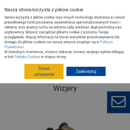
Nasza strona korzysta z plików cookie
Serwis korzysta z plików cookie oraz innych technologii śledzenia w celach
prawidłowego funkcjonowania, wyświetlania spersonalizowanych treści i
reklamy oraz analizy ruchu na witrynie żeby wiedzieć skąd pochodzą nasi
użytkownicy. Możesz zarządzać plikami cookie z poziomu Twojej
Strona główna
Wykończenie
Drzwi
Akcesoria do drzwi
przeglądarki. Więcej informacji na temat warunków przechowywania lub
Wizjery
dostępu do plików cookies na naszej witrynie znajduje się w
Polityce
Prywatności
.
W dowolnym momencie, możesz dokonać zmiany swojego wyboru klikając
w link
Polityka Cookies
w stopce strony.
Zmień
Zaakceptuj
ustawienia
Wizjery