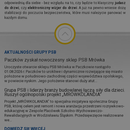
odpowiednią dla siebie - bez względu na to, czy będzie to klasyczny
judasz
do drzwi
, czy
elektroniczny wizjer do drzwi
. A już na pewno wniesie dozę
stabilizacji do poczucia bezpieczeństwa, które musi należycie panować w
każdym domu.
AKTUALNOŚCI GRUPY PSB
Paczków zyskał nowoczesny sklep PSB Mrówka
Uroczyste otwarcie sklepu PSB Mrówka w Paczkowie nastąpiło
01.08.2026 r. Paczków to urokliwe i dynamicznie rozwijające się miasto
położone w południowo-zachodniej części województwa opolskiego,
w powiecie nyskim. Jego położenie stanowi duży atut...
Grupa PSB i liderzy branży budowlanej łączą siły dla dzieci.
Ruszył ogólnopolski projekt „MRÓWKOLANDIA”
Projekt „MRÓWKOLANDIA” to specjalna inicjatywa społeczna Grupy
PSB, której celem jest remont i nowa aranżacja przestrzeni rozrywkowo-
edukacyjnej w Zespole Placówek Szkolno-Wychowawczo-
Rewalidacyjnych w Wodzisławiu Śląskim. Przedsięwzięcie realizowane
we...
DOWIEDZ SIĘ WIĘCEJ