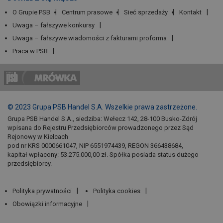
O Grupie PSB
Centrum prasowe
Sieć sprzedaży
Kontakt
Uwaga – fałszywe konkursy
Uwaga – fałszywe wiadomości z fakturami proforma
Praca w PSB
© 2023 Grupa PSB Handel S.A. Wszelkie prawa zastrzeżone.
Grupa PSB Handel S.A., siedziba: Wełecz 142, 28-100 Busko-Zdrój
wpisana do Rejestru Przedsiębiorców prowadzonego przez Sąd
Rejonowy w Kielcach
pod nr KRS 0000661047, NIP 6551974439, REGON 366438684,
kapitał wpłacony: 53.275.000,00 zł. Spółka posiada status dużego
przedsiębiorcy.
Polityka prywatności
Polityka cookies
Obowiązki informacyjne