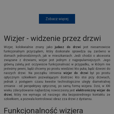
Zobacz więcej
Wizjer - widzenie przez drzwi
Wizjer, kolokwialnie znany jako
judasz do drzwi
jest niesamowicie
funkcjonalnym przyrządem, który doskonale sprawdza się zarówno w
domach jednorodzinnych, jak w mieszkaniach. Jeśli chodzi o akcesoria
związane z drzwiami, wizjer jest jednym z najpopularniejszych. Jego
główną zaletą jest oczywiście funkcjonalność w przypadku, w którym nie
jesteśmy pewni, bądź chcemy po prostu wiedzieć kto puka, bądź dzwoni do
naszych drzwi. Na początku istnienia
wizjer do drzwi
był po prostu
optycznym szkiełkiem pozwalającym dostrzec kto stoi przy drzwiach,
jednak z postępem czasu kwestie technologiczne uległy diametralnej
zmianie - od perspektywy optycznej, po samą formę wizjera. Dziś, w XXI
wieku zdecydowanie najbardziej nowoczesny jest
elektroniczny wizjer do
drzwi
, który nie wymaga od naszego oka bezpośredniego kontaktu ze
szkiełkiem, a pozwala kontrolować obraz zza drzwi z dystansu.
Funkcjonalność wizjera