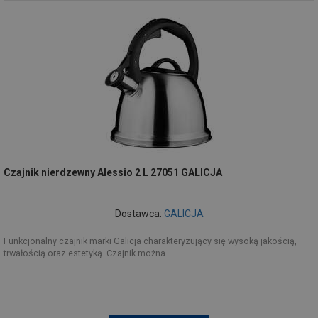
Czajnik nierdzewny Alessio 2 L 27051 GALICJA
Dostawca:
GALICJA
Funkcjonalny czajnik marki Galicja charakteryzujący się wysoką jakością,
trwałością oraz estetyką. Czajnik można...