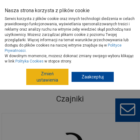
Nasza strona korzysta z plików cookie
Serwis korzysta z plików cookie oraz innych technologii śledzenia w celach
prawidłowego funkcjonowania, wyświetlania spersonalizowanych treści i
reklamy oraz analizy ruchu na witrynie żeby wiedzieć skąd pochodzą nasi
użytkownicy. Możesz zarządzać plikami cookie z poziomu Twojej
Strona główna
Wyposażenie
Wyposażenie, AGD
przeglądarki. Więcej informacji na temat warunków przechowywania lub
AGD do jedzenia, serwowania posiłków
Czajniki
dostępu do plików cookies na naszej witrynie znajduje się w
Polityce
Prywatności
.
W dowolnym momencie, możesz dokonać zmiany swojego wyboru klikając
w link
Polityka Cookies
w stopce strony.
Zmień
Zaakceptuj
ustawienia
Czajniki