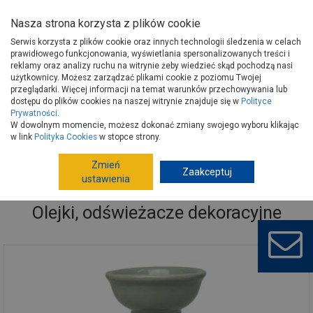
Nasza strona korzysta z plików cookie
Serwis korzysta z plików cookie oraz innych technologii śledzenia w celach
prawidłowego funkcjonowania, wyświetlania spersonalizowanych treści i
reklamy oraz analizy ruchu na witrynie żeby wiedzieć skąd pochodzą nasi
użytkownicy. Możesz zarządzać plikami cookie z poziomu Twojej
Strona główna
Wyposażenie
Dekoracje
Dekoracja wnętrz
przeglądarki. Więcej informacji na temat warunków przechowywania lub
Olejki, odświeżacze dekoracyjne
dostępu do plików cookies na naszej witrynie znajduje się w
Polityce
Prywatności
.
W dowolnym momencie, możesz dokonać zmiany swojego wyboru klikając
w link
Polityka Cookies
w stopce strony.
Zmień
Zaakceptuj
ustawienia
Olejki, odświeżacze dekoracyjne