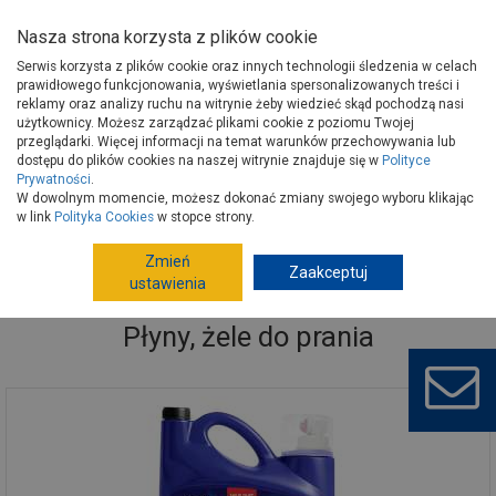
Nasza strona korzysta z plików cookie
Serwis korzysta z plików cookie oraz innych technologii śledzenia w celach
prawidłowego funkcjonowania, wyświetlania spersonalizowanych treści i
reklamy oraz analizy ruchu na witrynie żeby wiedzieć skąd pochodzą nasi
użytkownicy. Możesz zarządzać plikami cookie z poziomu Twojej
Strona główna
Wyposażenie
Art.drogeryjne
Środki piorące
przeglądarki. Więcej informacji na temat warunków przechowywania lub
Płyny, żele do prania
dostępu do plików cookies na naszej witrynie znajduje się w
Polityce
Prywatności
.
W dowolnym momencie, możesz dokonać zmiany swojego wyboru klikając
w link
Polityka Cookies
w stopce strony.
Zmień
Zaakceptuj
ustawienia
Płyny, żele do prania