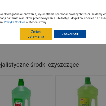
zyć do PSB?
Budowa domu - krok po kroku
Dla Fachowców
Dom N
rawidłowego funkcjonowania, wyświetlania spersonalizowanych treści i reklamy or
e kupisz
Porady
macji na temat warunków przechowywania lub dostępu do plików cookies na naszej
ink
Polityka Cookies
w stopce strony.
Zmień
Zaakceptuj
Wyposażenie, AGD
Chemia gospodarcza
Specja
ustawienia
jalistyczne środki czyszczące