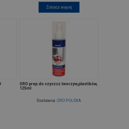
Zobacz więcej
O
ORO prep.do czyszcz.tworzyw,plastików,
125ml
Dostawca:
ORO POLSKA