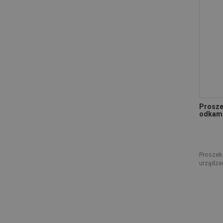
Prosze
odkami
Proszek
urządze