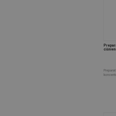
MIRPOL
(1)
PROFAST
(2)
PROFIX
(1)
RAVI
(10)
SARANTIS
(9)
SEDAN
(2)
SILA
(1)
Prepar
STALCO
ciśnie
(5)
TENZI
(52)
TYCNER
(2)
UNICELL
(20)
Prepara
koncent
UNILEVER
(5)
VACO RETAIL
(20)