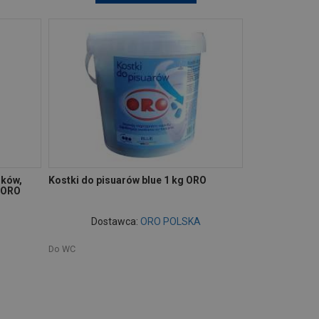
ików,
Kostki do pisuarów blue 1 kg ORO
l ORO
Dostawca:
ORO POLSKA
Do WC