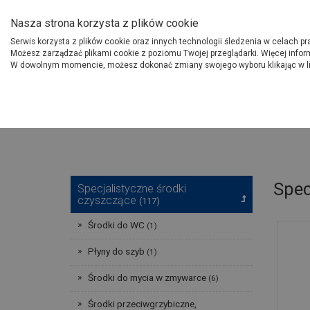
O Grupie PSB
Dostawcy
Jak dołąc
Nasza strona korzysta z plików cookie
Serwis korzysta z plików cookie oraz innych technologii śledzenia w celach p
Gdzi
Produkty
Możesz zarządzać plikami cookie z poziomu Twojej przeglądarki. Więcej infor
W dowolnym momencie, możesz dokonać zmiany swojego wyboru klikając w l
Strona główna
Wyposażenie
Spec
Specjalistyczne środki
czyszczące
(117)
Środki do WC
(1)
Płyny do szyb
(1)
Środki do mycia w zmywarce
(6)
Środki przeciwgrzybiczne,