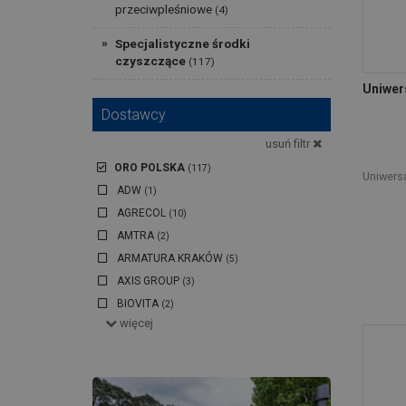
przeciwpleśniowe
(4)
Specjalistyczne środki
czyszczące
(117)
Uniwers
Dostawcy
usuń filtr
ORO POLSKA
(117)
Uniwersa
ADW
(1)
AGRECOL
(10)
AMTRA
(2)
ARMATURA KRAKÓW
(5)
AXIS GROUP
(3)
BIOVITA
(2)
więcej
BODEX
(4)
BRAND DISTRIBUTION POLAND
(3)
BROS
(3)
BRUNALI
(6)