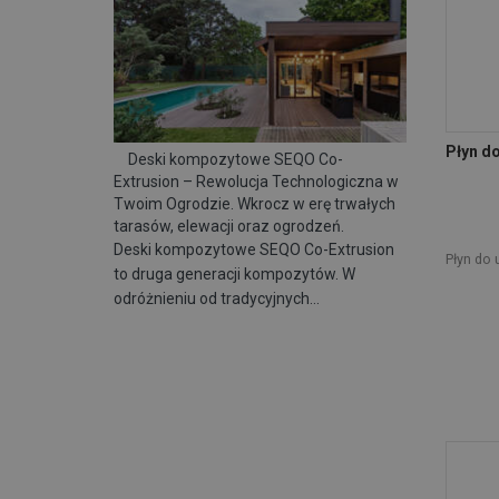
COLGATE PALMOLIVE
(6)
DEANTE
(9)
DEDRA EXIM
(13)
DPM
(2)
DR. MIELE COSMED GROUP
(3)
Płyn d
DRAGON
(54)
Deski kompozytowe SEQO Co-
Extrusion – Rewolucja Technologiczna w
ECOLUX
(1)
Twoim Ogrodzie. Wkrocz w erę trwałych
FIRE FAMILY
(1)
tarasów, elewacji oraz ogrodzeń.
GOLD DROP
(12)
Deski kompozytowe SEQO Co-Extrusion
Płyn do
GRUPA INCO - chemia gospodarcza
(25)
to druga generacji kompozytów. W
HG
(53)
odróżnieniu od tradycyjnych…
JAKO-HURT
(20)
JURGA
(6)
KUCHINOX
(4)
LAKMA SAT
(2)
LAKMA STREFA
(25)
MADONIS
(1)
MELLE
(2)