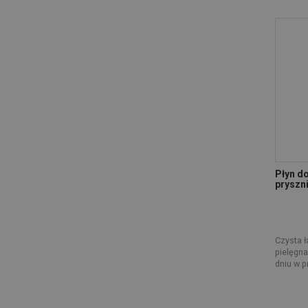
Płyn do
pryszn
Czysta ł
pielęgna
dniu w pr