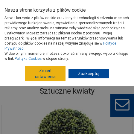
Nasza strona korzysta z plików cookie
Serwis korzysta z plików cookie oraz innych technologii śledzenia w celach
prawidłowego funkcjonowania, wyświetlania spersonalizowanych treści i
reklamy oraz analizy ruchu na witrynie żeby wiedzieć skąd pochodzą nasi
użytkownicy. Możesz zarządzać plikami cookie z poziomu Twojej
Strona główna
Wyposażenie
Dekoracje
Dekoracja wnętrz
przeglądarki. Więcej informacji na temat warunków przechowywania lub
Sztuczne kwiaty
dostępu do plików cookies na naszej witrynie znajduje się w
Polityce
Prywatności
.
W dowolnym momencie, możesz dokonać zmiany swojego wyboru klikając
w link
Polityka Cookies
w stopce strony.
Zmień
Zaakceptuj
ustawienia
Sztuczne kwiaty