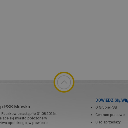
DOWIEDZ SIĘ WI
ep PSB Mrówka
O Grupie PSB
Paczkowie nastąpiło 01.08.2026 r.
Centrum prasowe
jające się miasto położone w
Sieć sprzedaży
twa opolskiego, w powiecie
..