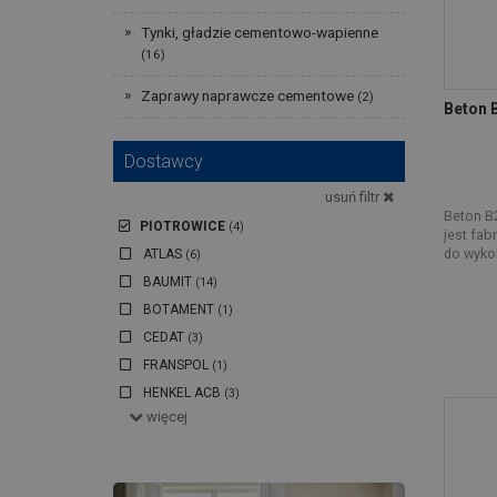
Tynki, gładzie cementowo-wapienne
(16)
Zaprawy naprawcze cementowe
(2)
Beton 
Dostawcy
usuń filtr
Beton B
PIOTROWICE
(4)
jest fa
do wykon
ATLAS
(6)
BAUMIT
(14)
BOTAMENT
(1)
CEDAT
(3)
FRANSPOL
(1)
HENKEL ACB
(3)
więcej
HOLCIM CHEMIA BUDOWLANA, STYROPIANY, WEŁNY
(14)
KERAKOLL
(1)
KREISEL
(11)