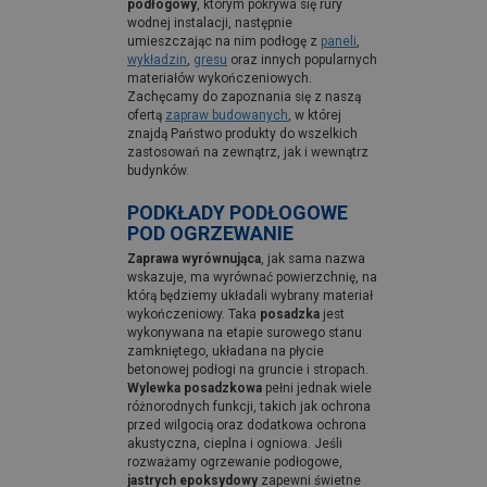
podłogowy
, którym pokrywa się rury
wodnej instalacji, następnie
umieszczając na nim podłogę z
paneli
,
wykładzin
,
gresu
oraz innych popularnych
materiałów wykończeniowych.
Zachęcamy do zapoznania się z naszą
ofertą
zapraw budowanych
, w której
znajdą Państwo produkty do wszelkich
zastosowań na zewnątrz, jak i wewnątrz
budynków.
PODKŁADY PODŁOGOWE
POD OGRZEWANIE
Zaprawa wyrównująca
, jak sama nazwa
wskazuje, ma wyrównać powierzchnię, na
którą będziemy układali wybrany materiał
wykończeniowy. Taka
posadzka
jest
wykonywana na etapie surowego stanu
zamkniętego, układana na płycie
betonowej podłogi na gruncie i stropach.
Wylewka posadzkowa
pełni jednak wiele
różnorodnych funkcji, takich jak ochrona
przed wilgocią oraz dodatkowa ochrona
akustyczna, cieplna i ogniowa. Jeśli
rozważamy ogrzewanie podłogowe,
jastrych epoksydowy
zapewni świetne