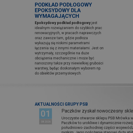
PODKŁAD PODŁOGOWY
EPOKSYDOWY DLA
WYMAGAJĄCYCH
Epoksydowy podkład podłogowy
jest
idealnym rozwiązaniem do szybkich prac
renowacyjnych, w pracach naprawczych
oraz zawsze tam, gdzie podłoża
wykazują się niskimi parametrami
łączenia się z innymi materiałami. Jest on
wytrzymały, szczególnie na duże
obciążenia mechaniczne i może być
nanoszony także przy niewielkiej grubości
warstwy, będąc doskonałym wyborem np.
do obiektów przemysłowych.
AKTUALNOŚCI GRUPY PSB
Paczków zyskał nowoczesny skl
01
Uroczyste otwarcie sklepu PSB Mrówka w 
08 2026
Paczków to urokliwe i dynamicznie rozwi
południowo-zachodniej części wojewódz
nyskim. Jego położenie stanowi duży atut.