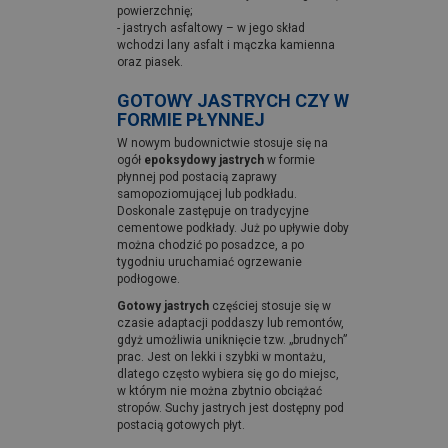
powierzchnię;
- jastrych asfaltowy – w jego skład
wchodzi lany asfalt i mączka kamienna
oraz piasek.
GOTOWY JASTRYCH CZY W
FORMIE PŁYNNEJ
W nowym budownictwie stosuje się na
ogół
epoksydowy jastrych
w formie
płynnej pod postacią zaprawy
samopoziomującej lub podkładu.
Doskonale zastępuje on tradycyjne
cementowe podkłady. Już po upływie doby
można chodzić po posadzce, a po
tygodniu uruchamiać ogrzewanie
podłogowe.
Gotowy jastrych
częściej stosuje się w
czasie adaptacji poddaszy lub remontów,
gdyż umożliwia uniknięcie tzw. „brudnych”
prac. Jest on lekki i szybki w montażu,
dlatego często wybiera się go do miejsc,
w którym nie można zbytnio obciążać
stropów. Suchy jastrych jest dostępny pod
postacią gotowych płyt.