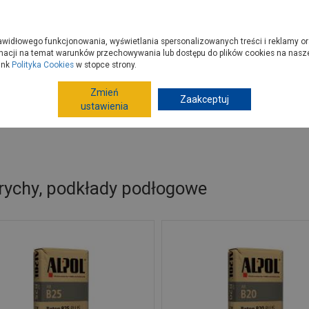
zyć do PSB?
Budowa domu - krok po kroku
Dla Fachowców
Dom N
rawidłowego funkcjonowania, wyświetlania spersonalizowanych treści i reklamy or
e kupisz
Porady
macji na temat warunków przechowywania lub dostępu do plików cookies na naszej
ink
Polityka Cookies
w stopce strony.
Zmień
Zaakceptuj
Chemia budowlana
Zaprawy budowlane
Jas
ustawienia
rychy, podkłady podłogowe