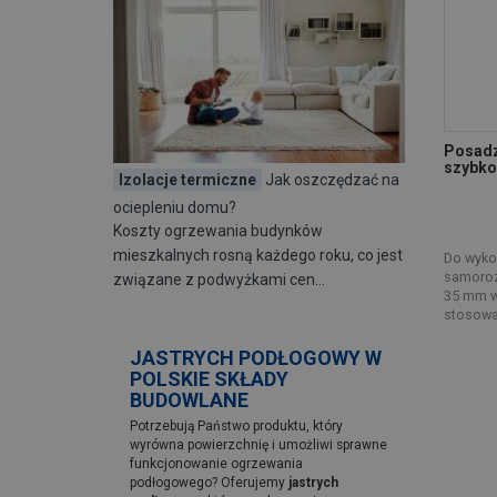
SIEVERT
(5)
SIKA
(4)
SOLBET SOLEC KUJAWSKI
(1)
SOPRO
(13)
WEBER
(4)
Posad
szybko
Izolacje termiczne
Jak oszczędzać na
ociepleniu domu?
Koszty ogrzewania budynków
mieszkalnych rosną każdego roku, co jest
Do wyko
samoroz
związane z podwyżkami cen…
35 mm w
stosowan
JASTRYCH PODŁOGOWY W
POLSKIE SKŁADY
BUDOWLANE
Potrzebują Państwo produktu, który
wyrówna powierzchnię i umożliwi sprawne
funkcjonowanie ogrzewania
podłogowego? Oferujemy
jastrych