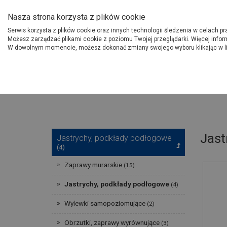
O Grupie PSB
Dostawcy
Jak dołąc
Nasza strona korzysta z plików cookie
Serwis korzysta z plików cookie oraz innych technologii śledzenia w celach p
Gdzi
Produkty
Możesz zarządzać plikami cookie z poziomu Twojej przeglądarki. Więcej infor
W dowolnym momencie, możesz dokonać zmiany swojego wyboru klikając w l
Strona główna
Budowa i remont
Jast
Jastrychy, podkłady podłogowe
(4)
Zaprawy murarskie
(15)
Jastrychy, podkłady podłogowe
(4)
Wylewki samopoziomujące
(2)
Obrzutki, zaprawy wyrównujące
(3)