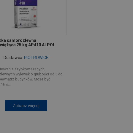
zka samorozlewna
wiążąca 25 kg AP410 ALPOL
Dostawca:
PIOTROWICE
nywania szybkowiążących,
lewnych wylewek o grubości od 5 do
ewnątrz budynków. Może być
a w...
Zobacz więcej