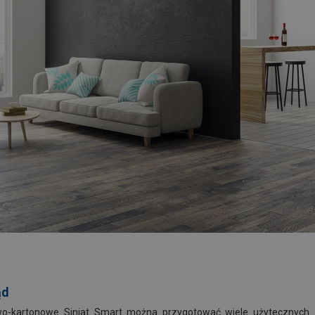
ąd
owo-kartonowe Siniat Smart można przygotować wiele użytecznych