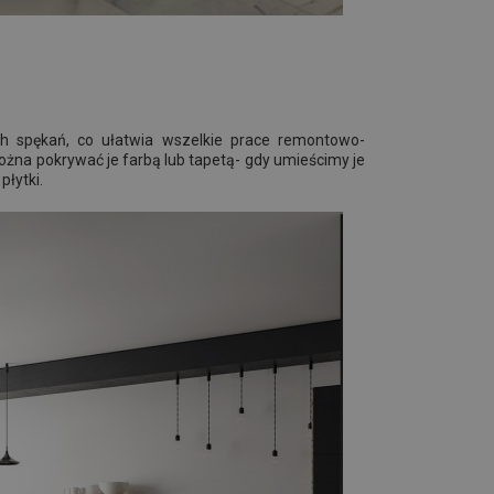
ch spękań, co ułatwia wszelkie prace remontowo-
ożna pokrywać je farbą lub tapetą- gdy umieścimy je
łytki.