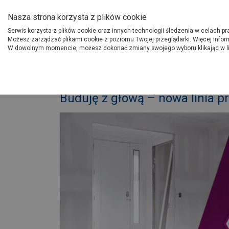
O Grupie PSB
Dostawcy
Jak dołąc
Nasza strona korzysta z plików cookie
Serwis korzysta z plików cookie oraz innych technologii śledzenia w celach p
Gdzi
Produkty
Możesz zarządzać plikami cookie z poziomu Twojej przeglądarki. Więcej infor
W dowolnym momencie, możesz dokonać zmiany swojego wyboru klikając w l
Strona główna
Porady
W
Buduję z głową – nowa linia 