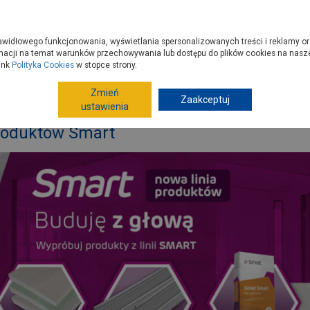
zyć do PSB?
Budowa domu - krok po kroku
Dla Fachowców
Dom N
rawidłowego funkcjonowania, wyświetlania spersonalizowanych treści i reklamy or
e kupisz
Porady
macji na temat warunków przechowywania lub dostępu do plików cookies na naszej
ink
Polityka Cookies
w stopce strony.
Zmień
Zaakceptuj
ykończenie
Ściany wewnętrzne i sufity
Buduję z głową
ustawienia
produktów Smart