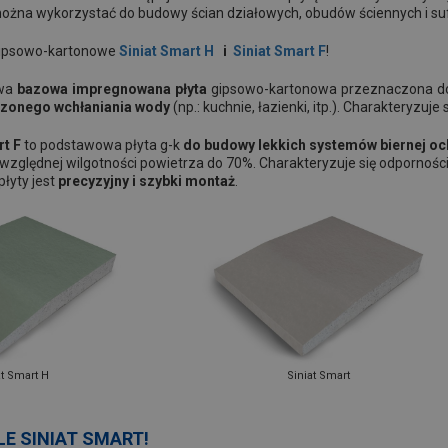
można wykorzystać do budowy ścian działowych, obudów ściennych i sufi
gipsowo-kartonowe
Siniat Smart H
i
Siniat Smart F
!
owa
bazowa impregnowana płyta
gipsowo-kartonowa przeznaczona d
szonego wchłaniania wody
(np.: kuchnie, łazienki, itp.). Charakteryzuje 
rt F
to podstawowa płyta g-k
do budowy lekkich systemów biernej oc
zględnej wilgotności powietrza do 70%. Charakteryzuje się odporności
płyty jest
precyzyjny i szybki montaż
.
at Smart H
Siniat Smart
E SINIAT SMART!