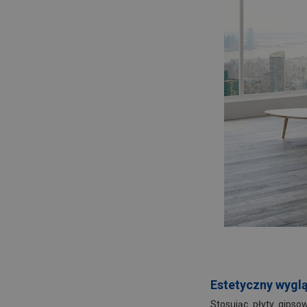
Estetyczny wygl
Stosując płyty gips