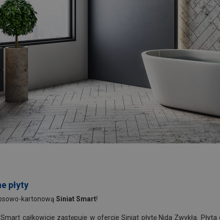
e płyty
gipsowo-kartonową
Siniat Smart
!
t Smart całkowicie zastępuje w ofercie Siniat płytę Nida Zwykła. Pły