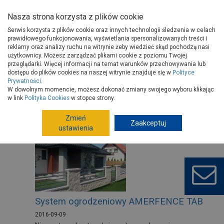
Nasza strona korzysta z plików cookie
Serwis korzysta z plików cookie oraz innych technologii śledzenia w celach
prawidłowego funkcjonowania, wyświetlania spersonalizowanych treści i
reklamy oraz analizy ruchu na witrynie żeby wiedzieć skąd pochodzą nasi
użytkownicy. Możesz zarządzać plikami cookie z poziomu Twojej
Strona główna
Porady
przeglądarki. Więcej informacji na temat warunków przechowywania lub
dostępu do plików cookies na naszej witrynie znajduje się w
Polityce
Prywatności
.
W dowolnym momencie, możesz dokonać zmiany swojego wyboru klikając
w link
Filtrowanie
Polityka Cookies
w stopce strony.
Tylko porady wideo
Zmień
Zaakceptuj
ustawienia
System ogrodzeniowy AMERFENCE TAB
2016-09-09