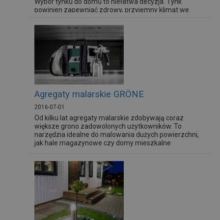
Wybór tynku do domu to niełatwa decyzja. Tynk
powinien zapewniać zdrowy, przyjemny klimat we
wnętrzach i piękny wygląd ścian przez długie lata. Jaki
produkt wybrać, spośród wielu dostępnych na rynku?
Najlepiej zastosować najwyższej jakości twardy tynk
gipsowy Knauf MP 75 Diamant, który jest odporny na
uszkodzenia mechaniczne. Dzięki temu Twoje ściany
pozostaną gładkie, bez rys...
Agregaty malarskie GRÖNE
2016-07-01
Od kilku lat agregaty malarskie zdobywają coraz
większe grono zadowolonych użytkowników. To
narzędzia idealne do malowania dużych powierzchni,
jak hale magazynowe czy domy mieszkalne
wielorodzinne.