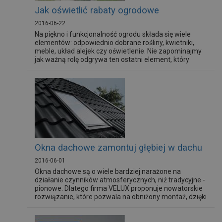
Jak oświetlić rabaty ogrodowe
2016-06-22
Na piękno i funkcjonalność ogrodu składa się wiele
elementów: odpowiednio dobrane rośliny, kwietniki,
meble, układ alejek czy oświetlenie. Nie zapominajmy
jak ważną rolę odgrywa ten ostatni element, który
pozwala nam wyeksponować w pełni uroki naszego
podwórka o zmroku.
Okna dachowe zamontuj głębiej w dachu
2016-06-01
Okna dachowe są o wiele bardziej narażone na
działanie czynników atmosferycznych, niż tradycyjne -
pionowe. Dlatego firma VELUX proponuje nowatorskie
rozwiązanie, które pozwala na obniżony montaż, dzięki
któremu można poprawić parametry izolacyjne okna.