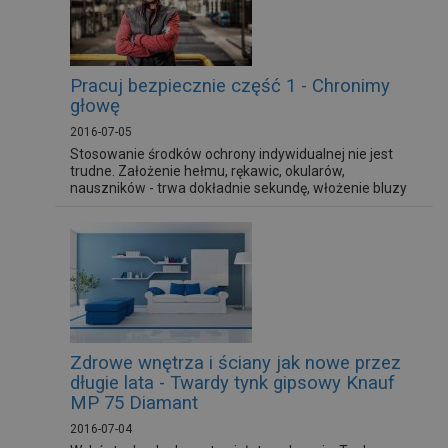
Pracuj bezpiecznie część 1 - Chronimy
głowę
2016-07-05
Stosowanie środków ochrony indywidualnej nie jest
trudne. Założenie hełmu, rękawic, okularów,
nauszników - trwa dokładnie sekundę, włożenie bluzy
roboczej, spodni, czy butów zajmuje nieco więcej
czasu. Jednak nie jest to chwila stracona - dzięki niej
lepiej chronimy nasze zdrowie i życie, a w przypadku
nieszczęśliwego wypadku bez obaw możemy się
ubiegać o odszkodowanie...
Zdrowe wnętrza i ściany jak nowe przez
długie lata - Twardy tynk gipsowy Knauf
MP 75 Diamant
2016-07-04