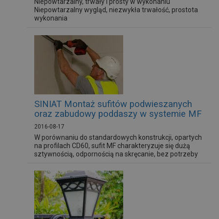
Niepowtarzalny, trwały i prosty w wykonaniu
Niepowtarzalny wygląd, niezwykła trwałość, prostota
wykonania
SINIAT Montaż sufitów podwieszanych
oraz zabudowy poddaszy w systemie MF
2016-08-17
W porównaniu do standardowych konstrukcji, opartych
na profilach CD60, sufit MF charakteryzuje się dużą
sztywnością, odpornością na skręcanie, bez potrzeby
montażu dodatkowych elementów takich jak łącznik
wzdłużny, krzyżowy, wieszaki typu noniusz czy pręty
mocujące. Zaletą konstrukcji sufitu NIDA MF jest
również możliwość większych rozstawów profilu
głównego oraz zawiesi, co w...