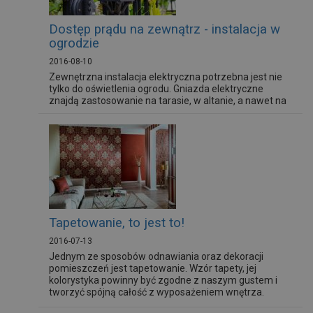
Dostęp prądu na zewnątrz - instalacja w
ogrodzie
2016-08-10
Zewnętrzna instalacja elektryczna potrzebna jest nie
tylko do oświetlenia ogrodu. Gniazda elektryczne
znajdą zastosowanie na tarasie, w altanie, a nawet na
środku ogrodu. Będziemy mogli do nich podłączyć np.
grill elektryczny, piłę, podkaszarkę czy nożyce do
żywopłotu.
Tapetowanie, to jest to!
2016-07-13
Jednym ze sposobów odnawiania oraz dekoracji
pomieszczeń jest tapetowanie. Wzór tapety, jej
kolorystyka powinny być zgodne z naszym gustem i
tworzyć spójną całość z wyposażeniem wnętrza.
Tapeta bowiem, jak mało który produkt, ściśle wiąże się