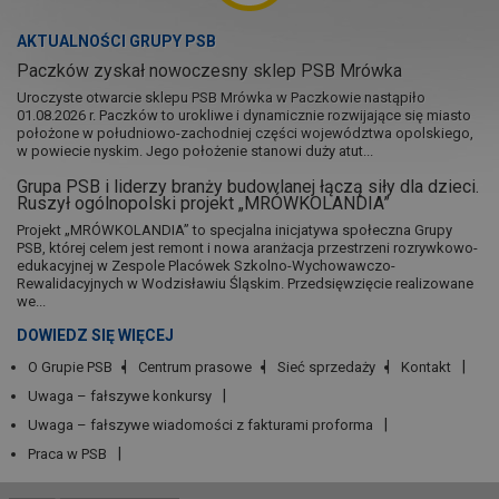
AKTUALNOŚCI GRUPY PSB
Paczków zyskał nowoczesny sklep PSB Mrówka
Uroczyste otwarcie sklepu PSB Mrówka w Paczkowie nastąpiło
01.08.2026 r. Paczków to urokliwe i dynamicznie rozwijające się miasto
położone w południowo-zachodniej części województwa opolskiego,
w powiecie nyskim. Jego położenie stanowi duży atut...
Grupa PSB i liderzy branży budowlanej łączą siły dla dzieci.
Ruszył ogólnopolski projekt „MRÓWKOLANDIA”
Projekt „MRÓWKOLANDIA” to specjalna inicjatywa społeczna Grupy
PSB, której celem jest remont i nowa aranżacja przestrzeni rozrywkowo-
edukacyjnej w Zespole Placówek Szkolno-Wychowawczo-
Rewalidacyjnych w Wodzisławiu Śląskim. Przedsięwzięcie realizowane
we...
DOWIEDZ SIĘ WIĘCEJ
O Grupie PSB
Centrum prasowe
Sieć sprzedaży
Kontakt
Uwaga – fałszywe konkursy
Uwaga – fałszywe wiadomości z fakturami proforma
Praca w PSB