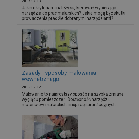
2016-07-13
Jakimi kryteriami należy się kierować wybierając
narzędzia do prac malarskich? Jakie mogą być skutki
prowadzenia prac źle dobranymi narzędziami?
Zasady i sposoby malowania
wewnętrznego
2016-07-12
Malowanie to najprostszy sposób na szybką zmianę
wyglądu pomieszczeń. Dostępność narzędzi,
materiałów malarskich i inspiracji aranżacyjnych
sprawia, że możemy zrobić to sami bez pomocy
zawodowego malarza. Jak zatem przygotować się do
pracy, a potem przeprowadzić malowanie tak, abyśmy
mieli satysfakcję?