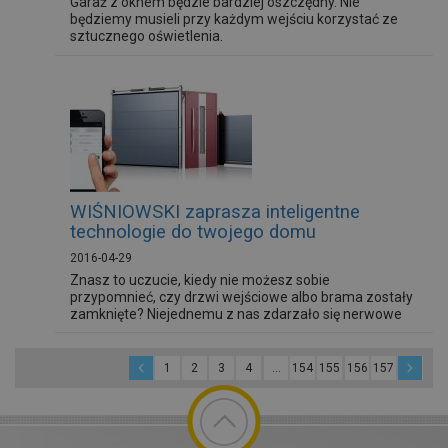
Garaż z oknem będzie bardziej oszczędny. Nie
będziemy musieli przy każdym wejściu korzystać ze
sztucznego oświetlenia.
WIŚNIOWSKI zaprasza inteligentne
technologie do twojego domu
2016-04-29
Znasz to uczucie, kiedy nie możesz sobie
przypomnieć, czy drzwi wejściowe albo brama zostały
zamknięte? Niejednemu z nas zdarzało się nerwowe
zawracanie z drogi do pracy tylko po to, aby to
sprawdzić. A wystarczyłoby przecież sprawdzić stan
zabezpieczenia posesji na swoim smartfonie… Brzmi
1
2
3
4
...
154
155
156
157
futurystycznie? Poznaj inteligentny system kontroli
dostępu Ri-Co, dostępny gratis w...