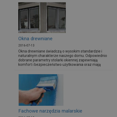
z architekturą, trendami wzorniczymi, sztuką, a także
stylem życia.
Okna drewniane
2016-07-13
Okna drewniane świadczą o wysokim standardzie i
naturalnym charakterze naszego domu. Odpowiednio
dobrane parametry stolarki okiennej zapewniają
komfort i bezpieczeństwo użytkowania oraz mają
korzystny wpływ na polepszenie bilansu
energetycznego budynku.
Fachowe narzędzia malarskie